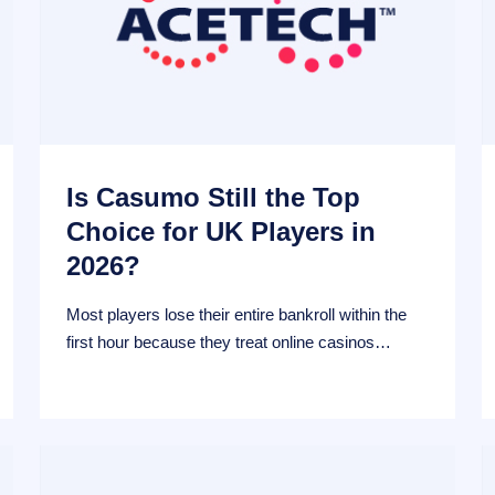
Is Casumo Still the Top
Choice for UK Players in
2026?
Most players lose their entire bankroll within the
first hour because they treat online casinos…