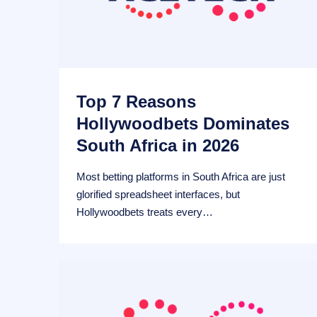
Top 7 Reasons
Hollywoodbets Dominates
South Africa in 2026
Most betting platforms in South Africa are just
glorified spreadsheet interfaces, but
Hollywoodbets treats every…