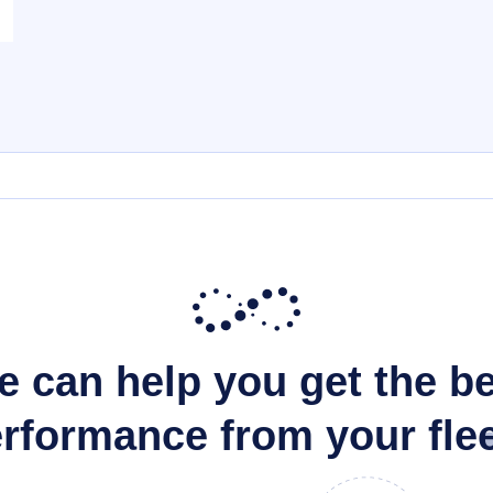
 can help you get the b
rformance from your fle