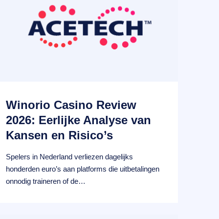
Winorio Casino Review
2026: Eerlijke Analyse van
Kansen en Risico’s
Spelers in Nederland verliezen dagelijks
honderden euro’s aan platforms die uitbetalingen
onnodig traineren of de…