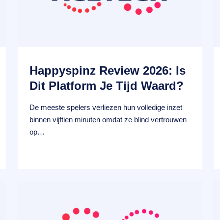
Happyspinz Review 2026: Is
Dit Platform Je Tijd Waard?
De meeste spelers verliezen hun volledige inzet
binnen vijftien minuten omdat ze blind vertrouwen
op…