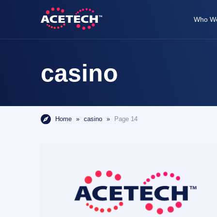
Skip
to
Who We
content
ACETECH™
VEHICLE INTELLIGENCE
casino
Home
»
casino
»
Page 14