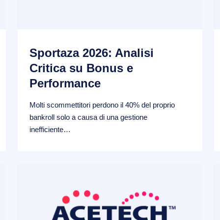
Sportaza 2026: Analisi
Critica su Bonus e
Performance
Molti scommettitori perdono il 40% del proprio
bankroll solo a causa di una gestione
inefficiente…