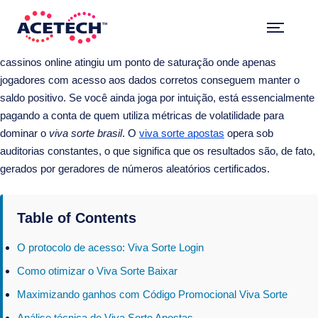
Skip
Você ainda acredita que sorte é um fator puramente aleatório
to
enquanto os algoritmos do
viva sorte
processam milhões de
content
apostas por segundo? A verdade é que o mercado brasileiro de
ACETECH™
VEHICLE INTELLIGENCE
cassinos online atingiu um ponto de saturação onde apenas
jogadores com acesso aos dados corretos conseguem manter o
saldo positivo. Se você ainda joga por intuição, está essencialmente
pagando a conta de quem utiliza métricas de volatilidade para
dominar o
viva sorte brasil
. O
viva sorte apostas
opera sob
auditorias constantes, o que significa que os resultados são, de fato,
gerados por geradores de números aleatórios certificados.
Table of Contents
O protocolo de acesso: Viva Sorte Login
Como otimizar o Viva Sorte Baixar
Maximizando ganhos com Código Promocional Viva Sorte
Análise técnica de Viva Sorte Apostas