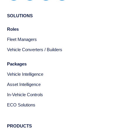
SOLUTIONS
Roles
Fleet Managers
Vehicle Converters / Builders
Packages
Vehicle Intelligence
Asset Intelligence
In-Vehicle Controls
ECO Solutions
PRODUCTS