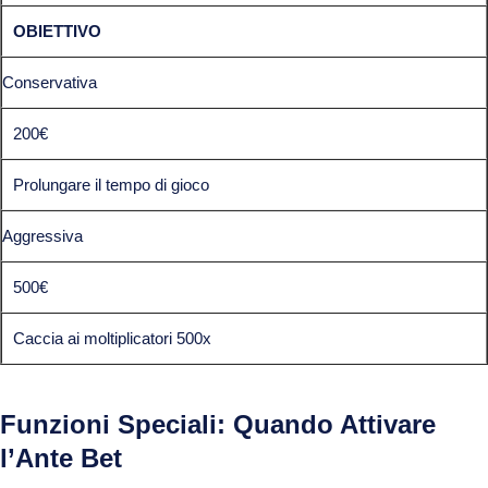
OBIETTIVO
Conservativa
200€
Prolungare il tempo di gioco
Aggressiva
500€
Caccia ai moltiplicatori 500x
Funzioni Speciali: Quando Attivare
l’Ante Bet