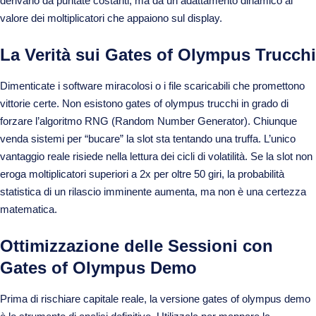
derivano da puntate costanti, ma da un adattamento dinamico al
valore dei moltiplicatori che appaiono sul display.
La Verità sui Gates of Olympus Trucchi
Dimenticate i software miracolosi o i file scaricabili che promettono
vittorie certe. Non esistono gates of olympus trucchi in grado di
forzare l’algoritmo RNG (Random Number Generator). Chiunque
venda sistemi per “bucare” la slot sta tentando una truffa. L’unico
vantaggio reale risiede nella lettura dei cicli di volatilità. Se la slot non
eroga moltiplicatori superiori a 2x per oltre 50 giri, la probabilità
statistica di un rilascio imminente aumenta, ma non è una certezza
matematica.
Ottimizzazione delle Sessioni con
Gates of Olympus Demo
Prima di rischiare capitale reale, la versione gates of olympus demo