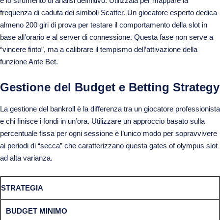
è lo strumento di analisi definitivo. Utilizzala per mappare la
frequenza di caduta dei simboli Scatter. Un giocatore esperto dedica
almeno 200 giri di prova per testare il comportamento della slot in
base all’orario e al server di connessione. Questa fase non serve a
“vincere finto”, ma a calibrare il tempismo dell’attivazione della
funzione Ante Bet.
Gestione del Budget e Betting Strategy
La gestione del bankroll è la differenza tra un giocatore professionista
e chi finisce i fondi in un’ora. Utilizzare un approccio basato sulla
percentuale fissa per ogni sessione è l’unico modo per sopravvivere
ai periodi di “secca” che caratterizzano questa gates of olympus slot
ad alta varianza.
STRATEGIA
BUDGET MINIMO