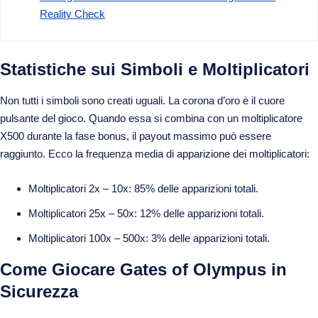
Reality Check
Statistiche sui Simboli e Moltiplicatori
Non tutti i simboli sono creati uguali. La corona d’oro è il cuore
pulsante del gioco. Quando essa si combina con un moltiplicatore
X500 durante la fase bonus, il payout massimo può essere
raggiunto. Ecco la frequenza media di apparizione dei moltiplicatori:
Moltiplicatori 2x – 10x: 85% delle apparizioni totali.
Moltiplicatori 25x – 50x: 12% delle apparizioni totali.
Moltiplicatori 100x – 500x: 3% delle apparizioni totali.
Come Giocare Gates of Olympus in
Sicurezza