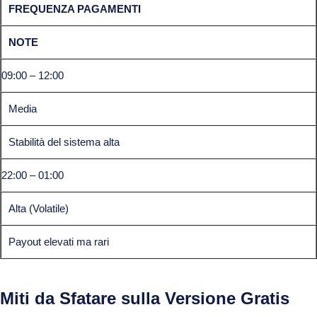
FREQUENZA PAGAMENTI
NOTE
09:00 – 12:00
Media
Stabilità del sistema alta
22:00 – 01:00
Alta (Volatile)
Payout elevati ma rari
Miti da Sfatare sulla Versione Gratis