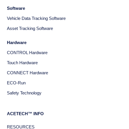
Software
Vehicle Data Tracking Software
Asset Tracking Software
Hardware
CONTROL Hardware
Touch Hardware
CONNECT Hardware
ECO-Run
Safety Technology
ACETECH™ INFO
RESOURCES