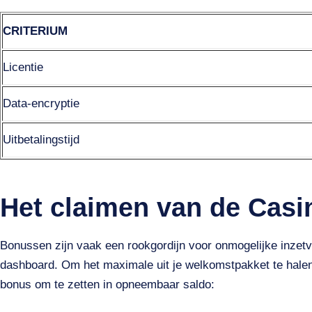
CRITERIUM
Licentie
Data-encryptie
Uitbetalingstijd
Het claimen van de Cas
Bonussen zijn vaak een rookgordijn voor onmogelijke inzetv
dashboard. Om het maximale uit je welkomstpakket te halen
bonus om te zetten in opneembaar saldo: