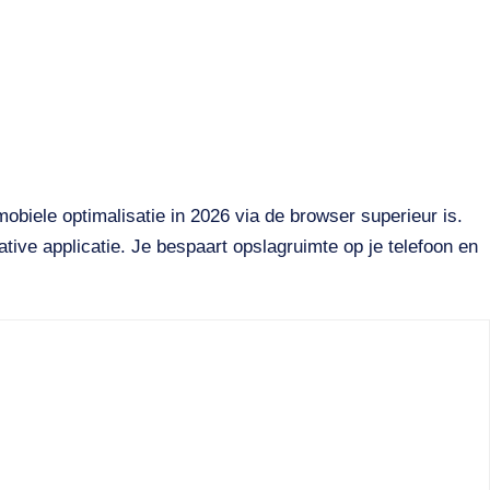
mobiele optimalisatie in 2026 via de browser superieur is.
ive applicatie. Je bespaart opslagruimte op je telefoon en