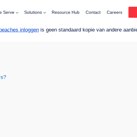
erste drie uur bij nieuwe platforms, maar Casino Peaches cl
 Serve
Solutions
Resource Hub
Contact
Careers
tbetalingen, schudt deze nieuwkomer de markt wakker met een
e interface voor live blackjack, de vraag blijft staan: is dit 
peaches inloggen
is geen standaard kopie van andere aanbi
rs?