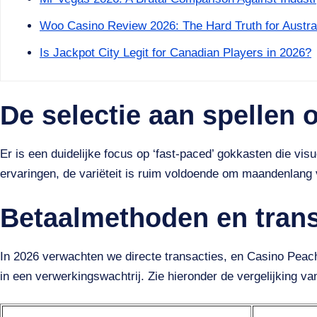
Woo Casino Review 2026: The Hard Truth for Austra
Is Jackpot City Legit for Canadian Players in 2026?
De selectie aan spellen 
Er is een duidelijke focus op ‘fast-paced’ gokkasten die vis
ervaringen, de variëteit is ruim voldoende om maandenlang v
Betaalmethoden en trans
In 2026 verwachten we directe transacties, en Casino Peache
in een verwerkingswachtrij. Zie hieronder de vergelijking v