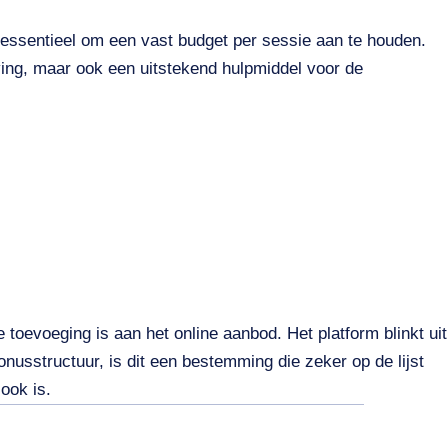
s essentieel om een vast budget per sessie aan te houden.
eving, maar ook een uitstekend hulpmiddel voor de
oevoeging is aan het online aanbod. Het platform blinkt uit
nusstructuur, is dit een bestemming die zeker op de lijst
 ook is.