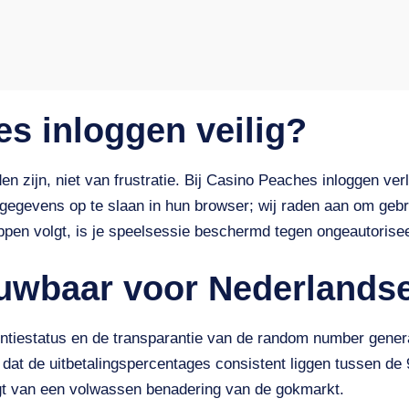
s inloggen veilig?
n zijn, niet van frustratie. Bij Casino Peaches inloggen ver
ggegevens op te slaan in hun browser; wij raden aan om gebr
appen volgt, is je speelsessie beschermd tegen ongeautorise
uwbaar voor Nederlandse
icentiestatus en de transparantie van de random number gene
dat de uitbetalingspercentages consistent liggen tussen de 
gt van een volwassen benadering van de gokmarkt.