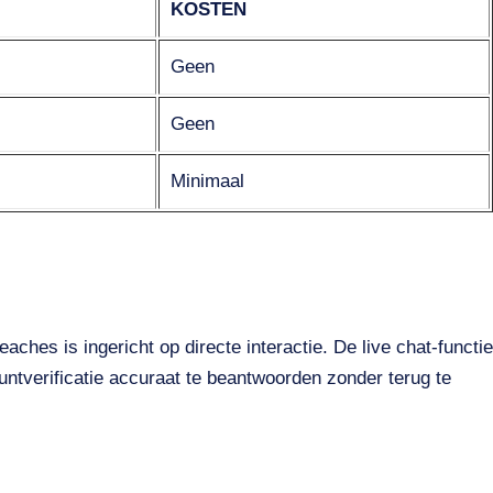
KOSTEN
Geen
Geen
Minimaal
aches is ingericht op directe interactie. De live chat-functie
tverificatie accuraat te beantwoorden zonder terug te