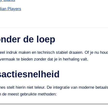
lian Players
onder de loep
ueel indruk maken en technisch stabiel draaien. Of je nu houd
ermaak te bieden zonder dat je in herhaling valt.
actiesnelheid
s stelt hierin niet teleur. De integratie van moderne betaa
an de meest gebruikte methoden: