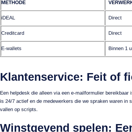
METHODE
VERWERK
iDEAL
Direct
Creditcard
Direct
E-wallets
Binnen 1 u
Klantenservice: Feit of fi
Een helpdesk die alleen via een e-mailformulier bereikbaar is
is 24/7 actief en de medewerkers die we spraken waren in 
vallen op scripts.
Winstgevend spelen: Een 