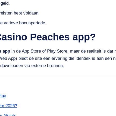
geld.
reisten hebt voldaan.
de actieve bonusperiode.
 Casino Peaches app?
s app
in de App Store of Play Store, maar de realiteit is dat 
App) biedt de site een ervaring die identiek is aan een nat
te downloaden via externe bronnen.
lay
 em 2026?
ry Giants