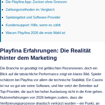
Die Playfina App: Zocken ohne Grenzen
Zahlungsmethoden im Vergleich
Spielangebot und Software-Provider
Kundensupport: Hilfe, wenn es zählt
Warum Playfina 2026 die erste Wahl ist
Playfina Erfahrungen: Die Realität
hinter dem Marketing
Die Branche ist gesättigt mit gefälschten Rezensionen, doch ein
Blick auf die tatsächliche Performance zeigt ein klares Bild. Spieler
schätzen bei Playfina vor allem die technische Stabilität. Ein Casino
ist nur so gut wie seine Software, und hier setzt der Betreiber auf
Top-Provider, die auch bei hoher Auslastung nicht in die Knie gehen.
Nutzererfahrungen von 2026 belegen zudem, dass die
Verifizierungsprozesse drastisch verkürzt wurden – ein Punkt, an