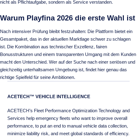
nicht als Pflichtaufgabe, sondern als Service verstanden.
Warum Playfina 2026 die erste Wahl ist
Nach intensiver Prüfung bleibt festzuhalten: Die Plattform bietet ein
Gesamtpaket, das in der aktuellen Marktlage schwer zu schlagen
ist. Die Kombination aus technischer Exzellenz, fairen
Bonusstrukturen und einem transparenten Umgang mit dem Kunden
macht den Unterschied. Wer auf der Suche nach einer seriösen und
gleichzeitig unterhaltsamen Umgebung ist, findet hier genau das
richtige Spielfeld für seine Ambitionen.
ACETECH™ VEHICLE INTELLIGENCE
ACETECH’s Fleet Performance Optimization Technology and
Services help emergency fleets who want to improve overall
performance, to put an end to manual vehicle data collection,
minimize liability risk, and meet global standards of efficiency.