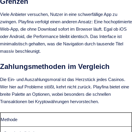
Grenzen
Viele Anbieter versuchen, Nutzer in eine schwerfällige App zu
zwingen. Playfina verfolgt einen anderen Ansatz: Eine hochoptimierte
Web-App, die ohne Download sofort im Browser läuft. Egal ob iOS
oder Android, die Performance bleibt identisch. Das Interface ist
minimalistisch gehalten, was die Navigation durch tausende Titel
massiv beschleunigt.
Zahlungsmethoden im Vergleich
Die Ein- und Auszahlungsmoral ist das Herzstück jedes Casinos.
Wer hier auf Probleme stößt, kehrt nicht zurück. Playfina bietet eine
breite Palette an Optionen, wobei besonders die schnellen
Transaktionen bei Kryptowährungen hervorstechen.
Methode