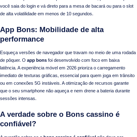
você saia do login e vá direto para a mesa de bacará ou para o slot
de alta volatilidade em menos de 10 segundos.
App Bons: Mobilidade de alta
performance
Esqueça versões de navegador que travam no meio de uma rodada
de pôquer. O
app bons
foi desenvolvido com foco em baixa
latência. A experiência móvel em 2026 prioriza o carregamento
imediato de texturas gráficas, essencial para quem joga em trânsito
ou em conexões 5G instáveis. A otimização de recursos garante
que o seu smartphone não aqueça e nem drene a bateria durante
sessões intensas.
A verdade sobre o Bons cassino é
confiável?