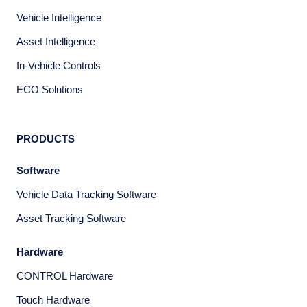
Vehicle Intelligence
Asset Intelligence
In-Vehicle Controls
ECO Solutions
PRODUCTS
Software
Vehicle Data Tracking Software
Asset Tracking Software
Hardware
CONTROL Hardware
Touch Hardware