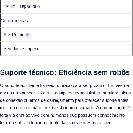
R$ 20 – R$ 50.000
Criptomoedas
Até 15 minutos
Sem limite superior
Suporte técnico: Eficiência sem robôs
O suporte ao cliente foi reestruturado para ser proativo. Em vez de
apenas responder tickets, a equipe de especialistas monitora falhas
de conexão ou erros de carregamento para oferecer suporte antes
mesmo que o usuário precise abrir um chamado. A comunicação é
feita via chat ao vivo com humanos que possuem conhecimento
técnico sobre o funcionamento das slots e mesas ao vivo.