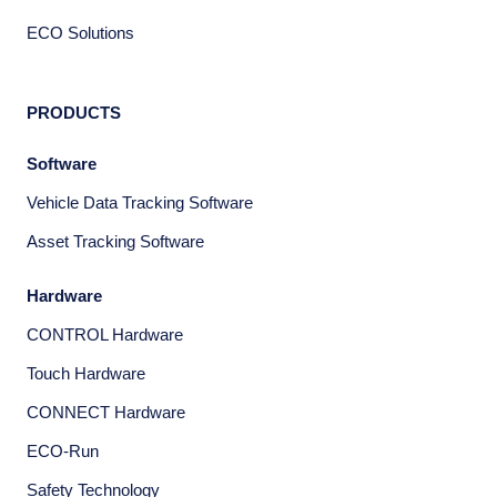
ECO Solutions
PRODUCTS
Software
Vehicle Data Tracking Software
Asset Tracking Software
Hardware
CONTROL Hardware
Touch Hardware
CONNECT Hardware
ECO-Run
Safety Technology