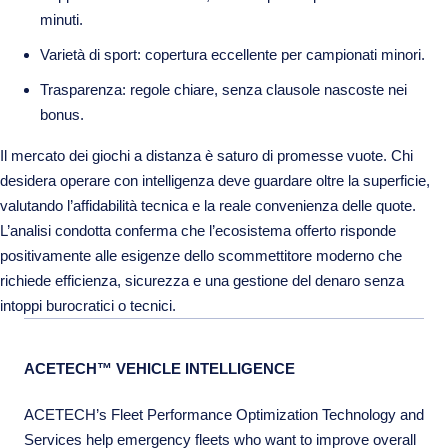
minuti.
Varietà di sport: copertura eccellente per campionati minori.
Trasparenza: regole chiare, senza clausole nascoste nei
bonus.
Il mercato dei giochi a distanza è saturo di promesse vuote. Chi
desidera operare con intelligenza deve guardare oltre la superficie,
valutando l’affidabilità tecnica e la reale convenienza delle quote.
L’analisi condotta conferma che l’ecosistema offerto risponde
positivamente alle esigenze dello scommettitore moderno che
richiede efficienza, sicurezza e una gestione del denaro senza
intoppi burocratici o tecnici.
ACETECH™ VEHICLE INTELLIGENCE
ACETECH’s Fleet Performance Optimization Technology and
Services help emergency fleets who want to improve overall