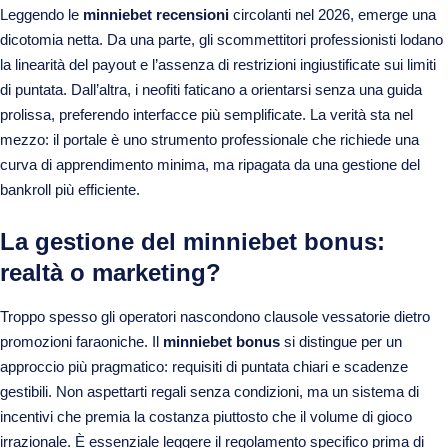
Leggendo le
minniebet recensioni
circolanti nel 2026, emerge una
dicotomia netta. Da una parte, gli scommettitori professionisti lodano
la linearità del payout e l’assenza di restrizioni ingiustificate sui limiti
di puntata. Dall’altra, i neofiti faticano a orientarsi senza una guida
prolissa, preferendo interfacce più semplificate. La verità sta nel
mezzo: il portale è uno strumento professionale che richiede una
curva di apprendimento minima, ma ripagata da una gestione del
bankroll più efficiente.
La gestione del minniebet bonus:
realtà o marketing?
Troppo spesso gli operatori nascondono clausole vessatorie dietro
promozioni faraoniche. Il
minniebet bonus
si distingue per un
approccio più pragmatico: requisiti di puntata chiari e scadenze
gestibili. Non aspettarti regali senza condizioni, ma un sistema di
incentivi che premia la costanza piuttosto che il volume di gioco
irrazionale. È essenziale leggere il regolamento specifico prima di