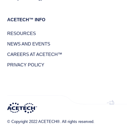
ACETECH™ INFO
RESOURCES
NEWS AND EVENTS
CAREERS AT ACETECH™
PRIVACY POLICY
© Copyright 2022 ACETECH®. All rights reserved.