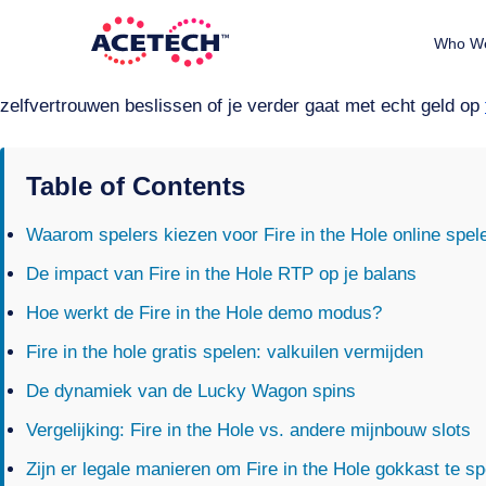
Skip
Drie dynamieten op de rollen zijn in 2026 het enige verschil
to
Who We
thema is, heeft de brute wiskunde achter de xBomb-features n
content
adrenalinepomp waarbij de volatiliteit je bankroll in secon
ACETECH™
VEHICLE INTELLIGENCE
zelfvertrouwen beslissen of je verder gaat met echt geld op
Table of Contents
Waarom spelers kiezen voor Fire in the Hole online spel
De impact van Fire in the Hole RTP op je balans
Hoe werkt de Fire in the Hole demo modus?
Fire in the hole gratis spelen: valkuilen vermijden
De dynamiek van de Lucky Wagon spins
Vergelijking: Fire in the Hole vs. andere mijnbouw slots
Zijn er legale manieren om Fire in the Hole gokkast te s