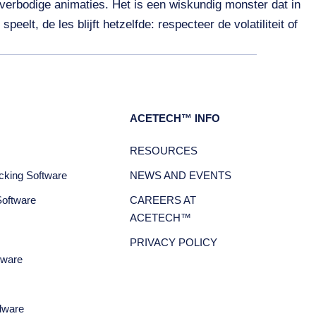
 overbodige animaties. Het is een wiskundig monster dat in
lt, de les blijft hetzelfde: respecteer de volatiliteit of
ACETECH™ INFO
RESOURCES
acking Software
NEWS AND EVENTS
Software
CAREERS AT
ACETECH™
PRIVACY POLICY
ware
ware