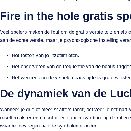
Fire in the hole gratis s
Veel spelers maken de fout om de gratis versie te zien als e
aan de echte versie, maar je psychologische instelling vera
Het testen van je inzetlimieten.
Het observeren van de frequentie van de bonus-trigger
Het wennen aan de visuele chaos tijdens grote winsten
De dynamiek van de Luc
Wanneer je drie of meer scatters landt, activeer je het hart
resetten als er een munt of een ander symbool op de rollen 
waarde toevoegen aan de symbolen eronder.