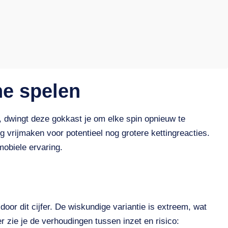
ne spelen
n, dwingt deze gokkast je om elke spin opnieuw te
rijmaken voor potentieel nog grotere kettingreacties.
mobiele ervaring.
or dit cijfer. De wiskundige variantie is extreem, wat
r zie je de verhoudingen tussen inzet en risico: