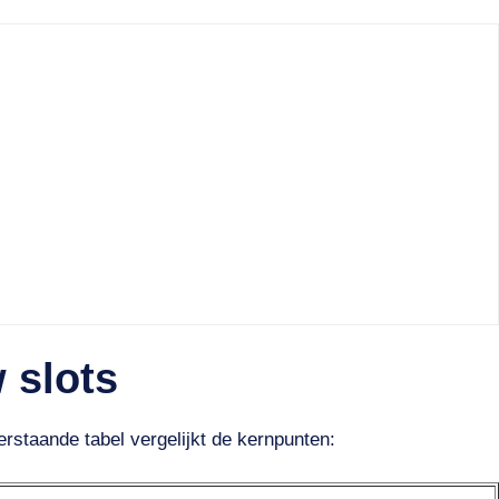
 slots
rstaande tabel vergelijkt de kernpunten: