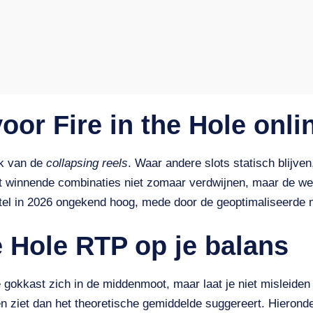
or Fire in the Hole onli
uk van de
collapsing reels
. Waar andere slots statisch blijve
winnende combinaties niet zomaar verdwijnen, maar de weg v
titel in 2026 ongekend hoog, mede door de geoptimaliseerde 
e Hole RTP op je balans
kkast zich in de middenmoot, maar laat je niet misleiden do
en ziet dan het theoretische gemiddelde suggereert. Hieronde