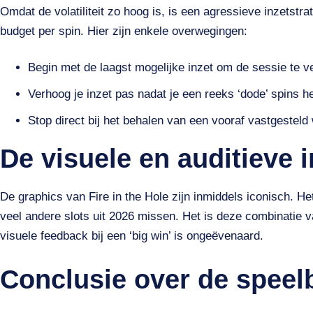
Omdat de volatiliteit zo hoog is, is een agressieve inzetst
budget per spin. Hier zijn enkele overwegingen:
Begin met de laagst mogelijke inzet om de sessie te v
Verhoog je inzet pas nadat je een reeks ‘dode’ spins h
Stop direct bij het behalen van een vooraf vastgesteld 
De visuele en auditieve 
De graphics van Fire in the Hole zijn inmiddels iconisch. H
veel andere slots uit 2026 missen. Het is deze combinatie v
visuele feedback bij een ‘big win’ is ongeëvenaard.
Conclusie over de speel