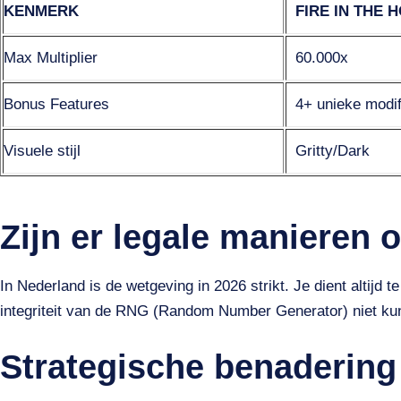
KENMERK
FIRE IN THE 
Max Multiplier
60.000x
Bonus Features
4+ unieke modif
Visuele stijl
Gritty/Dark
Zijn er legale manieren 
In Nederland is de wetgeving in 2026 strikt. Je dient altijd 
integriteit van de RNG (Random Number Generator) niet kunne
Strategische benadering