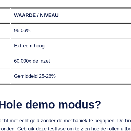
WAARDE / NIVEAU
96.06%
Extreem hoog
60.000x de inzet
Gemiddeld 25-28%
e Hole demo modus?
acht met echt geld zonder de mechaniek te begrijpen. De
fi
nden. Gebruik deze testfase om te zien hoe de rollen uitbr