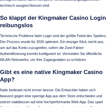
technisch ausgeschlossen sind.
So klappt der Kingmaker Casino Login
reibungslos
Technische Probleme beim Login sind der größte Feind des Spielers.
Der Prozess wurde für 2026 optimiert. Ein einziger Klick reicht aus,
um auf das Konto zuzugreifen, sofern die Zwei-Faktor-
Authentifizierung korrekt konfiguriert ist. Vermeiden Sie öffentliche
WLAN-Netzwerke, um Ihre Zugangsdaten zu schützen.
Gibt es eine native Kingmaker Casino
App?
Nativ bedeutet nicht immer besser. Die Entwickler haben sich
bewusst gegen eine sperrige App aus dem Store entschieden und
setzen stattdessen auf eine hochperformante Web-App. Das spart