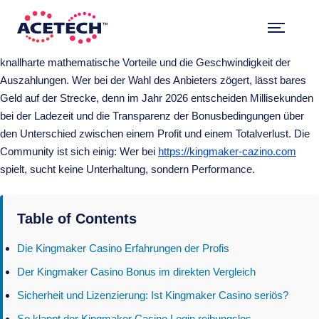
Skip
Haben Sie sich jemals gefragt, warum so viele Spieler ihre Einsätze
to
bei Kingmaker Casino platzieren, während andere Plattformen in der
content
Versenkung verschwinden? Es geht nicht um Glück, sondern um
ACETECH™
VEHICLE INTELLIGENCE
knallharte mathematische Vorteile und die Geschwindigkeit der
Auszahlungen. Wer bei der Wahl des Anbieters zögert, lässt bares
Geld auf der Strecke, denn im Jahr 2026 entscheiden Millisekunden
bei der Ladezeit und die Transparenz der Bonusbedingungen über
den Unterschied zwischen einem Profit und einem Totalverlust. Die
Community ist sich einig: Wer bei
https://kingmaker-cazino.com
spielt, sucht keine Unterhaltung, sondern Performance.
Table of Contents
Die Kingmaker Casino Erfahrungen der Profis
Der Kingmaker Casino Bonus im direkten Vergleich
Sicherheit und Lizenzierung: Ist Kingmaker Casino seriös?
So klappt der Kingmaker Casino Login reibungslos