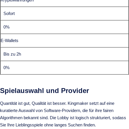
Sofort
0%
E-Wallets
Bis zu 2h
0%
Spielauswahl und Provider
Quantität ist gut, Qualität ist besser. Kingmaker setzt auf eine
kuratierte Auswahl von Software-Providern, die für ihre fairen
Algorithmen bekannt sind. Die Lobby ist logisch strukturiert, sodass
Sie Ihre Lieblingsspiele ohne langes Suchen finden.