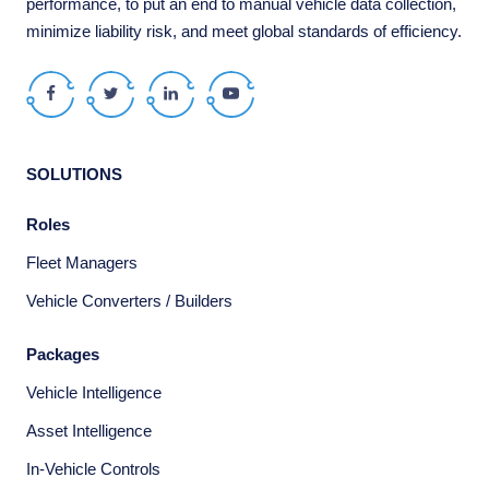
performance, to put an end to manual vehicle data collection,
minimize liability risk, and meet global standards of efficiency.
Facebook
Twitter
LinkedIn
Youtube
SOLUTIONS
Roles
Fleet Managers
Vehicle Converters / Builders
Packages
Vehicle Intelligence
Asset Intelligence
In-Vehicle Controls