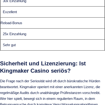
30x Einzahlung
Exzellent
Reload-Bonus
25x Einzahlung
Sehr gut
Sicherheit und Lizenzierung: Ist
Kingmaker Casino seriös?
Die Frage nach der Seriosität wird oft durch bürokratische Hürden
beantwortet. Kingmaker operiert mit einer anerkannten Lizenz, die
regelmäßige Audits durch unabhängige Prüfinstanzen vorschreibt.
Wer hier spielt, bewegt sich in einem regulierten Raum, in dem
Betrugsversuche durch komplexe Verschlüsselungsalgorithmen