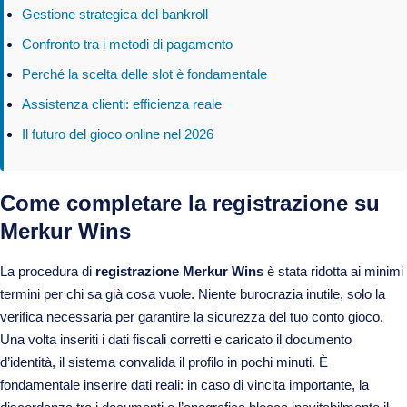
Gestione strategica del bankroll
Confronto tra i metodi di pagamento
Perché la scelta delle slot è fondamentale
Assistenza clienti: efficienza reale
Il futuro del gioco online nel 2026
Come completare la registrazione su
Merkur Wins
La procedura di
registrazione Merkur Wins
è stata ridotta ai minimi
termini per chi sa già cosa vuole. Niente burocrazia inutile, solo la
verifica necessaria per garantire la sicurezza del tuo conto gioco.
Una volta inseriti i dati fiscali corretti e caricato il documento
d’identità, il sistema convalida il profilo in pochi minuti. È
fondamentale inserire dati reali: in caso di vincita importante, la