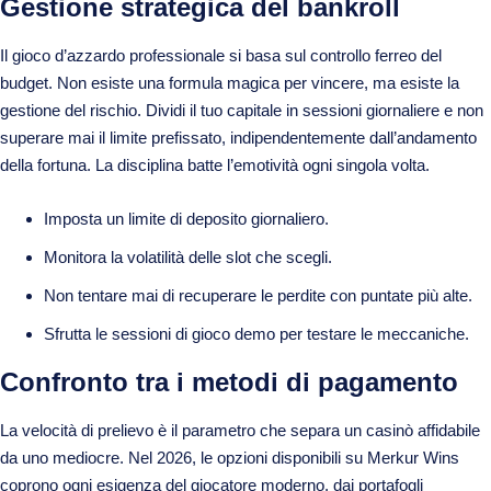
Gestione strategica del bankroll
Il gioco d’azzardo professionale si basa sul controllo ferreo del
budget. Non esiste una formula magica per vincere, ma esiste la
gestione del rischio. Dividi il tuo capitale in sessioni giornaliere e non
superare mai il limite prefissato, indipendentemente dall’andamento
della fortuna. La disciplina batte l’emotività ogni singola volta.
Imposta un limite di deposito giornaliero.
Monitora la volatilità delle slot che scegli.
Non tentare mai di recuperare le perdite con puntate più alte.
Sfrutta le sessioni di gioco demo per testare le meccaniche.
Confronto tra i metodi di pagamento
La velocità di prelievo è il parametro che separa un casinò affidabile
da uno mediocre. Nel 2026, le opzioni disponibili su Merkur Wins
coprono ogni esigenza del giocatore moderno, dai portafogli