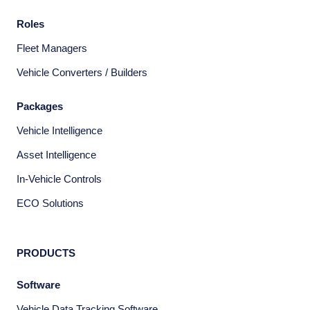
Roles
Fleet Managers
Vehicle Converters / Builders
Packages
Vehicle Intelligence
Asset Intelligence
In-Vehicle Controls
ECO Solutions
PRODUCTS
Software
Vehicle Data Tracking Software