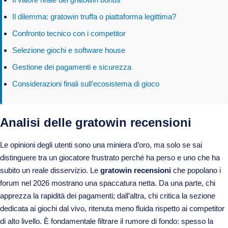
Il dilemma: gratowin truffa o piattaforma legittima?
Confronto tecnico con i competitor
Selezione giochi e software house
Gestione dei pagamenti e sicurezza
Considerazioni finali sull’ecosistema di gioco
Analisi delle gratowin recensioni
Le opinioni degli utenti sono una miniera d’oro, ma solo se sai
distinguere tra un giocatore frustrato perché ha perso e uno che ha
subito un reale disservizio. Le
gratowin recensioni
che popolano i
forum nel 2026 mostrano una spaccatura netta. Da una parte, chi
apprezza la rapidità dei pagamenti; dall’altra, chi critica la sezione
dedicata ai giochi dal vivo, ritenuta meno fluida rispetto ai competitor
di alto livello. È fondamentale filtrare il rumore di fondo: spesso la