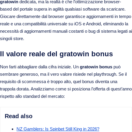
gratowin
dedicata, ma la realtà è che l’ottimizzazione browser-
based del portale supera in agilità qualsiasi software da scaricare.
Giocare direttamente dal browser garantisce aggiornamenti in tempo
reale e una compatibilità universale su iOS e Android, eliminando la
necessità di aggiornamenti manuali costanti o bug di sistema legati ai
singoli store.
Il valore reale del gratowin bonus
Non farti abbagliare dalla cifra iniziale. Un
gratowin bonus
può
sembrare generoso, ma il vero valore risiede nel playthrough. Se il
requisito di scommessa è troppo alto, quel bonus diventa una
trappola dorata. Analizziamo come si posiziona l’offerta di quest’anno
rispetto allo standard del mercato:
Read also
NZ Gamblers: Is Spinbet Still King in 2026?