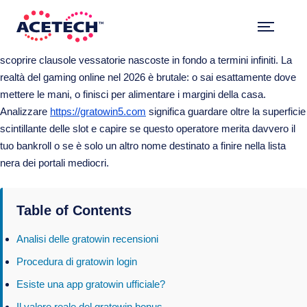
Skip
Hai mai calcolato quanto tempo perdi a rincorrere bonus che non si
to
sbloccano mai? Molti giocatori si svegliano con il conto a zero dopo
content
aver puntato su piattaforme che promettono mari e monti, per poi
ACETECH™
VEHICLE INTELLIGENCE
scoprire clausole vessatorie nascoste in fondo a termini infiniti. La
realtà del gaming online nel 2026 è brutale: o sai esattamente dove
mettere le mani, o finisci per alimentare i margini della casa.
Analizzare
https://gratowin5.com
significa guardare oltre la superficie
scintillante delle slot e capire se questo operatore merita davvero il
tuo bankroll o se è solo un altro nome destinato a finire nella lista
nera dei portali mediocri.
Table of Contents
Analisi delle gratowin recensioni
Procedura di gratowin login
Esiste una app gratowin ufficiale?
Il valore reale del gratowin bonus