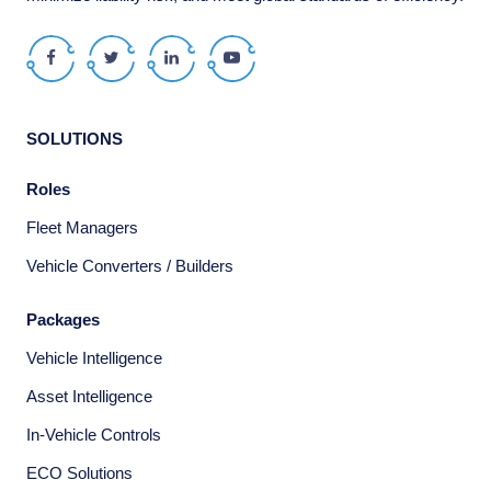
Facebook
Twitter
LinkedIn
Youtube
SOLUTIONS
Roles
Fleet Managers
Vehicle Converters / Builders
Packages
Vehicle Intelligence
Asset Intelligence
In-Vehicle Controls
ECO Solutions