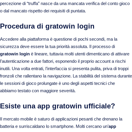
percezione di “truffa” nasce da una mancata verifica del conto gioco
o dal mancato rispetto dei requisiti di puntata.
Procedura di gratowin login
Accedere alla piattaforma è questione di pochi secondi, ma la
sicurezza deve essere la tua priorità assoluta. Il processo di
gratowin login
è lineare, tuttavia molti utenti dimenticano di attivare
l’autenticazione a due fattori, esponendo il proprio account a rischi
inutili. Una volta entrati, l’interfaccia si presenta pulita, priva di troppi
fronzoli che rallentano la navigazione. La stabilità del sistema durante
le sessioni di gioco prolungate è uno degli aspetti tecnici che
abbiamo testato con maggiore severità.
Esiste una app gratowin ufficiale?
Il mercato mobile è saturo di applicazioni pesanti che drenano la
batteria e surriscaldano lo smartphone. Molti cercano un’
app