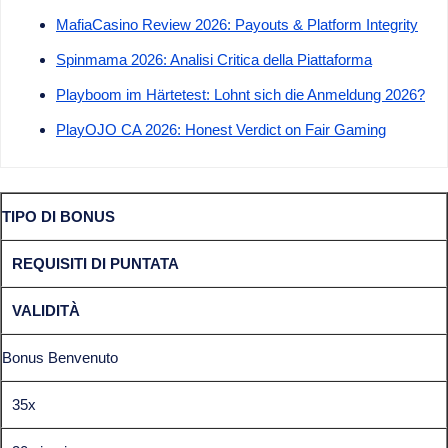
MafiaCasino Review 2026: Payouts & Platform Integrity
Spinmama 2026: Analisi Critica della Piattaforma
Playboom im Härtetest: Lohnt sich die Anmeldung 2026?
PlayOJO CA 2026: Honest Verdict on Fair Gaming
TIPO DI BONUS
REQUISITI DI PUNTATA
VALIDITÀ
Bonus Benvenuto
35x