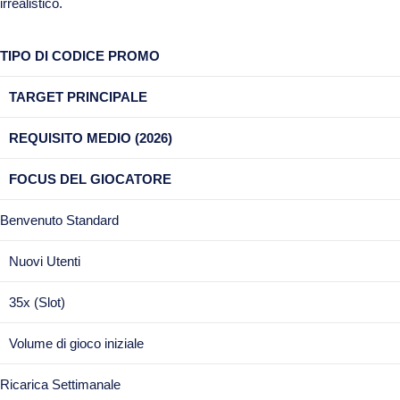
irrealistico.
TIPO DI CODICE PROMO
TARGET PRINCIPALE
REQUISITO MEDIO (2026)
FOCUS DEL GIOCATORE
Benvenuto Standard
Nuovi Utenti
35x (Slot)
Volume di gioco iniziale
Ricarica Settimanale