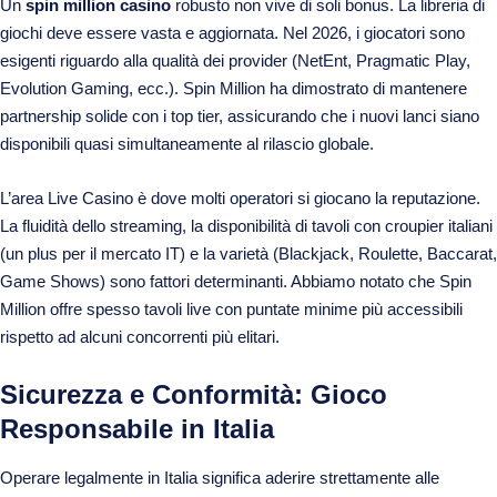
Un
spin million casino
robusto non vive di soli bonus. La libreria di
giochi deve essere vasta e aggiornata. Nel 2026, i giocatori sono
esigenti riguardo alla qualità dei provider (NetEnt, Pragmatic Play,
Evolution Gaming, ecc.). Spin Million ha dimostrato di mantenere
partnership solide con i top tier, assicurando che i nuovi lanci siano
disponibili quasi simultaneamente al rilascio globale.
L’area Live Casino è dove molti operatori si giocano la reputazione.
La fluidità dello streaming, la disponibilità di tavoli con croupier italiani
(un plus per il mercato IT) e la varietà (Blackjack, Roulette, Baccarat,
Game Shows) sono fattori determinanti. Abbiamo notato che Spin
Million offre spesso tavoli live con puntate minime più accessibili
rispetto ad alcuni concorrenti più elitari.
Sicurezza e Conformità: Gioco
Responsabile in Italia
Operare legalmente in Italia significa aderire strettamente alle