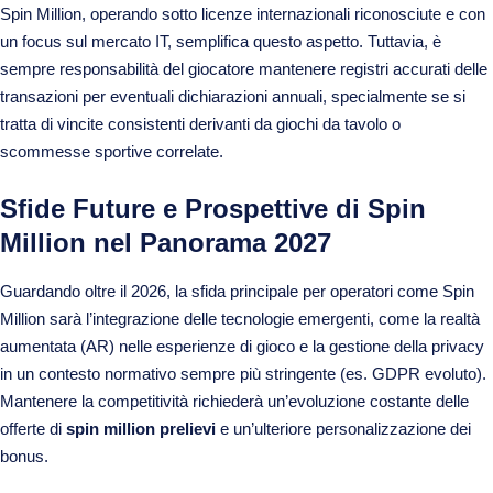
Spin Million, operando sotto licenze internazionali riconosciute e con
un focus sul mercato IT, semplifica questo aspetto. Tuttavia, è
sempre responsabilità del giocatore mantenere registri accurati delle
transazioni per eventuali dichiarazioni annuali, specialmente se si
tratta di vincite consistenti derivanti da giochi da tavolo o
scommesse sportive correlate.
Sfide Future e Prospettive di Spin
Million nel Panorama 2027
Guardando oltre il 2026, la sfida principale per operatori come Spin
Million sarà l’integrazione delle tecnologie emergenti, come la realtà
aumentata (AR) nelle esperienze di gioco e la gestione della privacy
in un contesto normativo sempre più stringente (es. GDPR evoluto).
Mantenere la competitività richiederà un’evoluzione costante delle
offerte di
spin million prelievi
e un’ulteriore personalizzazione dei
bonus.