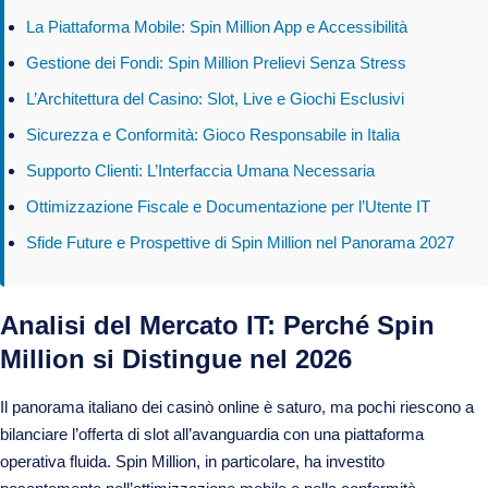
La Piattaforma Mobile: Spin Million App e Accessibilità
Gestione dei Fondi: Spin Million Prelievi Senza Stress
L’Architettura del Casino: Slot, Live e Giochi Esclusivi
Sicurezza e Conformità: Gioco Responsabile in Italia
Supporto Clienti: L’Interfaccia Umana Necessaria
Ottimizzazione Fiscale e Documentazione per l’Utente IT
Sfide Future e Prospettive di Spin Million nel Panorama 2027
Analisi del Mercato IT: Perché Spin
Million si Distingue nel 2026
Il panorama italiano dei casinò online è saturo, ma pochi riescono a
bilanciare l’offerta di slot all’avanguardia con una piattaforma
operativa fluida. Spin Million, in particolare, ha investito