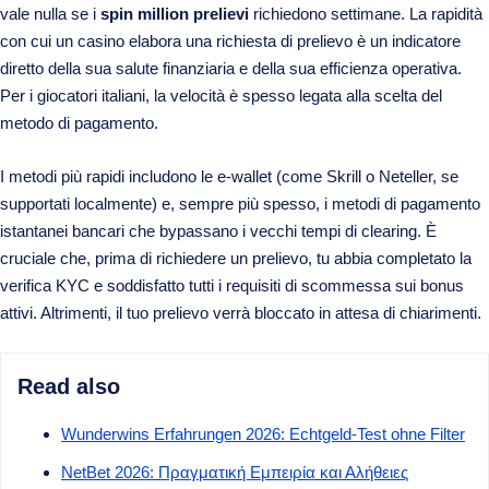
vale nulla se i
spin million prelievi
richiedono settimane. La rapidità
con cui un casino elabora una richiesta di prelievo è un indicatore
diretto della sua salute finanziaria e della sua efficienza operativa.
Per i giocatori italiani, la velocità è spesso legata alla scelta del
metodo di pagamento.
I metodi più rapidi includono le e-wallet (come Skrill o Neteller, se
supportati localmente) e, sempre più spesso, i metodi di pagamento
istantanei bancari che bypassano i vecchi tempi di clearing. È
cruciale che, prima di richiedere un prelievo, tu abbia completato la
verifica KYC e soddisfatto tutti i requisiti di scommessa sui bonus
attivi. Altrimenti, il tuo prelievo verrà bloccato in attesa di chiarimenti.
Read also
Wunderwins Erfahrungen 2026: Echtgeld-Test ohne Filter
NetBet 2026: Πραγματική Εμπειρία και Αλήθειες