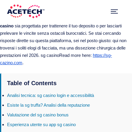
Skip
Molti giocatori perdono il 40% del proprio bankroll già nella prima ora
to
di gioco semplicemente ignorando i vincoli tecnici delle piattaforme.
content
La domanda non è se vincere sia possibile, ma se la struttura di
sg
ACETECH™
VEHICLE INTELLIGENCE
casino
sia progettata per trattenere il tuo deposito o per lasciarti
prelevare le vincite senza ostacoli burocratici. Se stai cercando
risposte dirette su questa piattaforma, sei nel posto giusto: qui non
troverai i soliti elogi di facciata, ma una dissezione chirurgica delle
prestazioni nel 2026. sg casinoRead more here:
https://sg-
cazino.com
.
Table of Contents
Analisi tecnica: sg casino login e accessibilità
Esiste la sg truffa? Analisi della reputazione
Valutazione del sg casino bonus
Esperienza utente su app sg casino