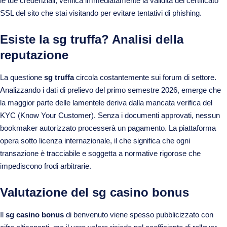
le tue credenziali, verifica immediatamente la validità del certificato
SSL del sito che stai visitando per evitare tentativi di phishing.
Esiste la sg truffa? Analisi della
reputazione
La questione
sg truffa
circola costantemente sui forum di settore.
Analizzando i dati di prelievo del primo semestre 2026, emerge che
la maggior parte delle lamentele deriva dalla mancata verifica del
KYC (Know Your Customer). Senza i documenti approvati, nessun
bookmaker autorizzato processerà un pagamento. La piattaforma
opera sotto licenza internazionale, il che significa che ogni
transazione è tracciabile e soggetta a normative rigorose che
impediscono frodi arbitrarie.
Valutazione del sg casino bonus
Il
sg casino bonus
di benvenuto viene spesso pubblicizzato con