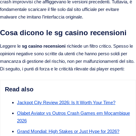
crash improvvisi che affliggevano le versioni precedenti. Tuttavia, è
fondamentale scaricare il file solo dal sito ufficiale per evitare
malware che imitano l’interfaccia originale.
Cosa dicono le sg casino recensioni
Leggere le
sg casino recensioni
richiede un filtro critico. Spesso le
opinioni negative sono scritte da utenti che hanno perso soldi per
mancanza di gestione del rischio, non per malfunzionamenti del sito.
Di seguito, i punti di forza e le criticità rilevate dai player esperti:
Read also
Jackpot City Review 2026: Is It Worth Your Time?
Olabet Aviator vs Outros Crash Games em Moçambique
2026
Grand Mondial: High Stakes or Just Hype for 2026?