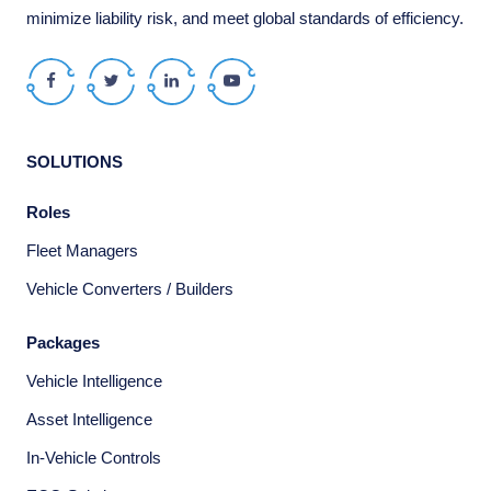
minimize liability risk, and meet global standards of efficiency.
Facebook
Twitter
LinkedIn
Youtube
SOLUTIONS
Roles
Fleet Managers
Vehicle Converters / Builders
Packages
Vehicle Intelligence
Asset Intelligence
In-Vehicle Controls