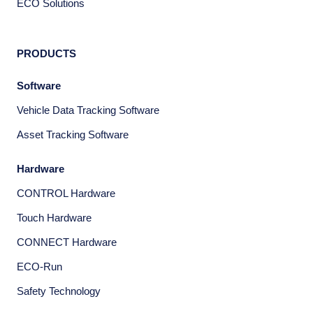
ECO Solutions
PRODUCTS
Software
Vehicle Data Tracking Software
Asset Tracking Software
Hardware
CONTROL Hardware
Touch Hardware
CONNECT Hardware
ECO-Run
Safety Technology