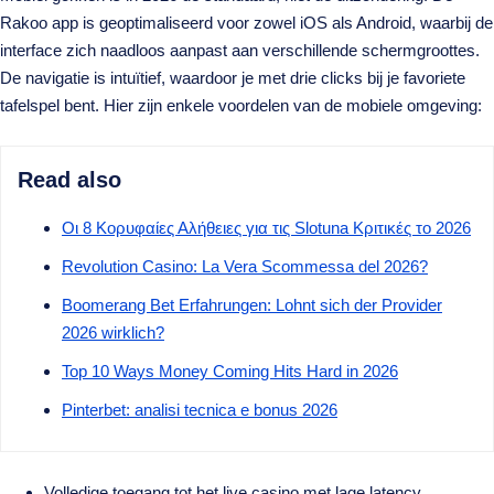
Rakoo app is geoptimaliseerd voor zowel iOS als Android, waarbij de
interface zich naadloos aanpast aan verschillende schermgroottes.
De navigatie is intuïtief, waardoor je met drie clicks bij je favoriete
tafelspel bent. Hier zijn enkele voordelen van de mobiele omgeving:
Read also
Οι 8 Κορυφαίες Αλήθειες για τις Slotuna Κριτικές το 2026
Revolution Casino: La Vera Scommessa del 2026?
Boomerang Bet Erfahrungen: Lohnt sich der Provider
2026 wirklich?
Top 10 Ways Money Coming Hits Hard in 2026
Pinterbet: analisi tecnica e bonus 2026
Volledige toegang tot het live casino met lage latency.