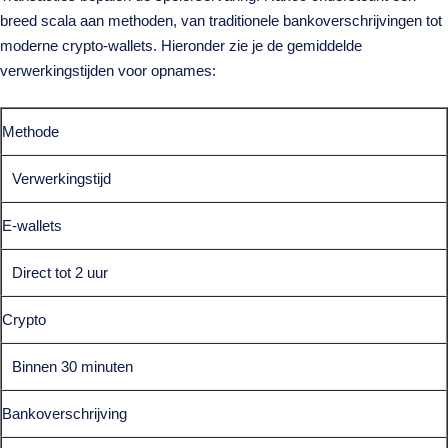
breed scala aan methoden, van traditionele bankoverschrijvingen tot
moderne crypto-wallets. Hieronder zie je de gemiddelde
verwerkingstijden voor opnames:
Methode
Verwerkingstijd
E-wallets
Direct tot 2 uur
Crypto
Binnen 30 minuten
Bankoverschrijving