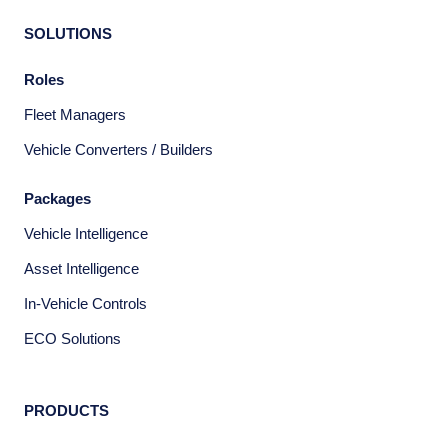
SOLUTIONS
Roles
Fleet Managers
Vehicle Converters / Builders
Packages
Vehicle Intelligence
Asset Intelligence
In-Vehicle Controls
ECO Solutions
PRODUCTS