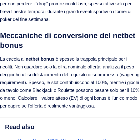
per non perdere i “drop” promozionali flash, spesso attivi solo per
brevi finestre temporali durante i grandi eventi sportivi o i tornei di
poker del fine settimana.
Meccaniche di conversione del netbet
bonus
La caccia al
netbet bonus
è spesso la trappola principale per i
neofiti. Non guardare solo la cifra nominale offerta; analizza il peso
dei giochi nel soddisfacimento del requisito di scommessa (wagering
requirement). Spesso, le slot contribuiscono al 100%, mentre i giochi
da tavolo come Blackjack o Roulette possono pesare solo per il 10%
o meno. Calcolare il valore atteso (EV) di ogni bonus è l’unico modo
per capire se l’offerta è realmente vantaggiosa.
Read also