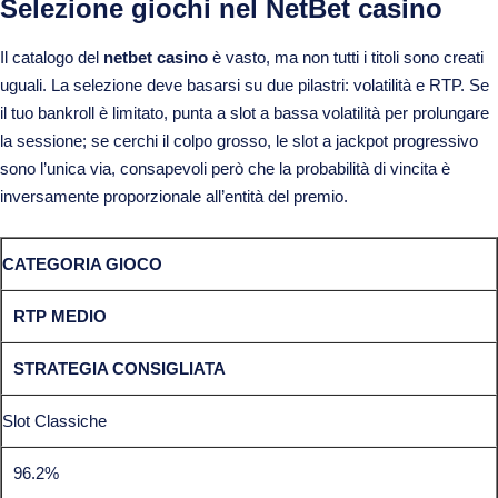
Selezione giochi nel NetBet casino
Il catalogo del
netbet casino
è vasto, ma non tutti i titoli sono creati
uguali. La selezione deve basarsi su due pilastri: volatilità e RTP. Se
il tuo bankroll è limitato, punta a slot a bassa volatilità per prolungare
la sessione; se cerchi il colpo grosso, le slot a jackpot progressivo
sono l’unica via, consapevoli però che la probabilità di vincita è
inversamente proporzionale all’entità del premio.
CATEGORIA GIOCO
RTP MEDIO
STRATEGIA CONSIGLIATA
Slot Classiche
96.2%