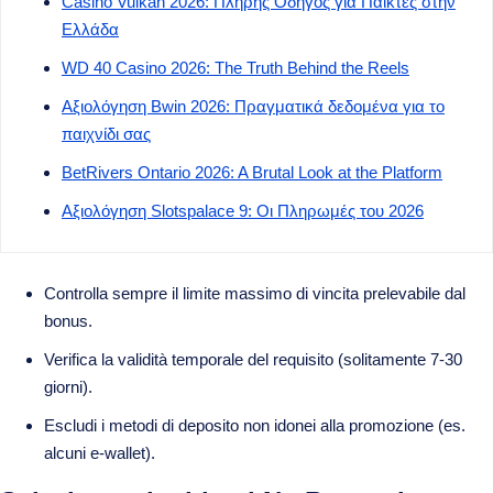
Casino Vulkan 2026: Πλήρης Οδηγός για Παίκτες στην
Ελλάδα
WD 40 Casino 2026: The Truth Behind the Reels
Αξιολόγηση Bwin 2026: Πραγματικά δεδομένα για το
παιχνίδι σας
BetRivers Ontario 2026: A Brutal Look at the Platform
Αξιολόγηση Slotspalace 9: Οι Πληρωμές του 2026
Controlla sempre il limite massimo di vincita prelevabile dal
bonus.
Verifica la validità temporale del requisito (solitamente 7-30
giorni).
Escludi i metodi di deposito non idonei alla promozione (es.
alcuni e-wallet).