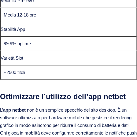
Velocità Prelievo
Media 12-18 ore
Stabilità App
99.9% uptime
Varietà Slot
+2500 titoli
Ottimizzare l’utilizzo dell’app netbet
L’
app netbet
non è un semplice specchio del sito desktop. È un
software ottimizzato per hardware mobile che gestisce il rendering
grafico in modo asincrono per ridurre il consumo di batteria e dati.
Chi gioca in mobilità deve configurare correttamente le notifiche push