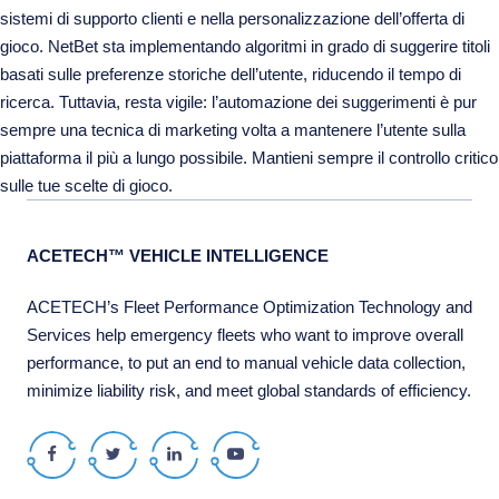
sistemi di supporto clienti e nella personalizzazione dell’offerta di
gioco. NetBet sta implementando algoritmi in grado di suggerire titoli
basati sulle preferenze storiche dell’utente, riducendo il tempo di
ricerca. Tuttavia, resta vigile: l’automazione dei suggerimenti è pur
sempre una tecnica di marketing volta a mantenere l’utente sulla
piattaforma il più a lungo possibile. Mantieni sempre il controllo critico
sulle tue scelte di gioco.
ACETECH™ VEHICLE INTELLIGENCE
ACETECH’s Fleet Performance Optimization Technology and
Services help emergency fleets who want to improve overall
performance, to put an end to manual vehicle data collection,
minimize liability risk, and meet global standards of efficiency.
Facebook
Twitter
LinkedIn
Youtube