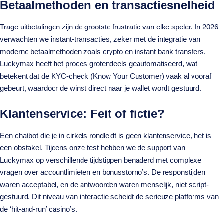
Betaalmethoden en transactiesnelheid
Trage uitbetalingen zijn de grootste frustratie van elke speler. In 2026
verwachten we instant-transacties, zeker met de integratie van
moderne betaalmethoden zoals crypto en instant bank transfers.
Luckymax heeft het proces grotendeels geautomatiseerd, wat
betekent dat de KYC-check (Know Your Customer) vaak al vooraf
gebeurt, waardoor de winst direct naar je wallet wordt gestuurd.
Klantenservice: Feit of fictie?
Een chatbot die je in cirkels rondleidt is geen klantenservice, het is
een obstakel. Tijdens onze test hebben we de support van
Luckymax op verschillende tijdstippen benaderd met complexe
vragen over accountlimieten en bonusstorno’s. De responstijden
waren acceptabel, en de antwoorden waren menselijk, niet script-
gestuurd. Dit niveau van interactie scheidt de serieuze platforms van
de ‘hit-and-run’ casino’s.