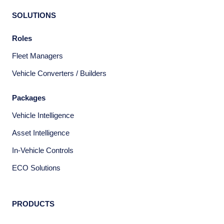
SOLUTIONS
Roles
Fleet Managers
Vehicle Converters / Builders
Packages
Vehicle Intelligence
Asset Intelligence
In-Vehicle Controls
ECO Solutions
PRODUCTS