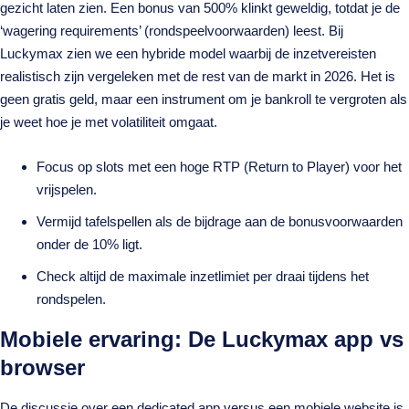
gezicht laten zien. Een bonus van 500% klinkt geweldig, totdat je de
‘wagering requirements’ (rondspeelvoorwaarden) leest. Bij
Luckymax zien we een hybride model waarbij de inzetvereisten
realistisch zijn vergeleken met de rest van de markt in 2026. Het is
geen gratis geld, maar een instrument om je bankroll te vergroten als
je weet hoe je met volatiliteit omgaat.
Focus op slots met een hoge RTP (Return to Player) voor het
vrijspelen.
Vermijd tafelspellen als de bijdrage aan de bonusvoorwaarden
onder de 10% ligt.
Check altijd de maximale inzetlimiet per draai tijdens het
rondspelen.
Mobiele ervaring: De Luckymax app vs
browser
De discussie over een dedicated app versus een mobiele website is