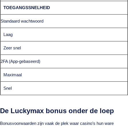
TOEGANGSSNELHEID
Standaard wachtwoord
Laag
Zeer snel
2FA (App-gebaseerd)
Maximaal
Snel
De Luckymax bonus onder de loep
Bonusvoorwaarden zijn vaak de plek waar casino’s hun ware