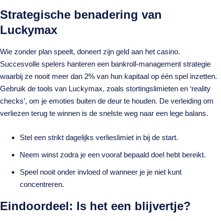
Strategische benadering van
Luckymax
Wie zonder plan speelt, doneert zijn geld aan het casino.
Succesvolle spelers hanteren een bankroll-management strategie
waarbij ze nooit meer dan 2% van hun kapitaal op één spel inzetten.
Gebruik de tools van Luckymax, zoals stortingslimieten en ‘reality
checks’, om je emoties buiten de deur te houden. De verleiding om
verliezen terug te winnen is de snelste weg naar een lege balans.
Stel een strikt dagelijks verlieslimiet in bij de start.
Neem winst zodra je een vooraf bepaald doel hebt bereikt.
Speel nooit onder invloed of wanneer je je niet kunt
concentreren.
Eindoordeel: Is het een blijvertje?