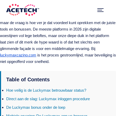
Skip
Spelers die beweren dat ze bij Luckymax zonder risico winnen,
to
liegen óf ze hebben de algoritmes nog niet doorzien. De realiteit van
content
online gokken is rauw: het huis heeft altijd een wiskundig voordeel,
ACETECH™
VEHICLE INTELLIGENCE
maar de vraag is hoe ver je dat voordeel kunt oprekken met de juiste
tools en bonussen. De meeste platforms in 2026 zijn digitale
woestijnen vol lege beloftes, maar onze diepe duik in het platform
laat zien of dit merk de hype waard is of dat het slechts een
glimmende façade is voor een middelmatige ervaring. Bij
luckymaxcazino.com
is het proces gestroomlijnd, maar beveiliging is
niet opgeofferd voor snelheid.
Table of Contents
Hoe veilig is de Luckymax betrouwbaar status?
Direct aan de slag: Luckymax inloggen procedure
De Luckymax bonus onder de loep
Mobiele ervaring: De Luckymax app vs browser