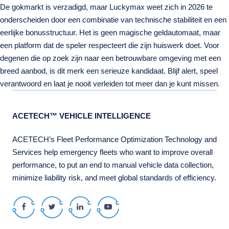
De gokmarkt is verzadigd, maar Luckymax weet zich in 2026 te
onderscheiden door een combinatie van technische stabiliteit en een
eerlijke bonusstructuur. Het is geen magische geldautomaat, maar
een platform dat de speler respecteert die zijn huiswerk doet. Voor
degenen die op zoek zijn naar een betrouwbare omgeving met een
breed aanbod, is dit merk een serieuze kandidaat. Blijf alert, speel
verantwoord en laat je nooit verleiden tot meer dan je kunt missen.
ACETECH™ VEHICLE INTELLIGENCE
ACETECH’s Fleet Performance Optimization Technology and
Services help emergency fleets who want to improve overall
performance, to put an end to manual vehicle data collection,
minimize liability risk, and meet global standards of efficiency.
Facebook
Twitter
LinkedIn
Youtube