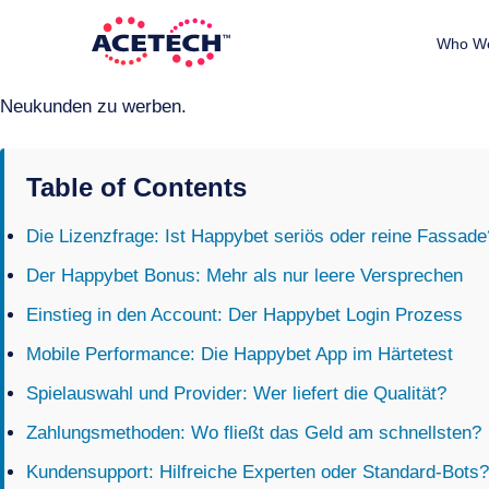
Skip
Wer auf die falschen Quoten setzt, verbrennt sein Kapital sc
to
Who We
Casino-Bereich sorgt 2026 für kontroverse Diskussionen. Ist 
content
den harten Fakten zu Auszahlungsraten, Ladezeiten und der
ACETECH™
VEHICLE INTELLIGENCE
Neukunden zu werben.
Table of Contents
Die Lizenzfrage: Ist Happybet seriös oder reine Fassade
Der Happybet Bonus: Mehr als nur leere Versprechen
Einstieg in den Account: Der Happybet Login Prozess
Mobile Performance: Die Happybet App im Härtetest
Spielauswahl und Provider: Wer liefert die Qualität?
Zahlungsmethoden: Wo fließt das Geld am schnellsten?
Kundensupport: Hilfreiche Experten oder Standard-Bots?