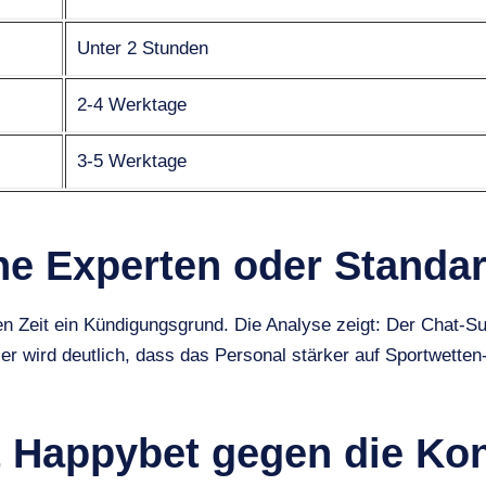
Unter 2 Stunden
2-4 Werktage
3-5 Werktage
he Experten oder Standa
igen Zeit ein Kündigungsgrund. Die Analyse zeigt: Der Chat-
 wird deutlich, dass das Personal stärker auf Sportwetten-
t Happybet gegen die Ko