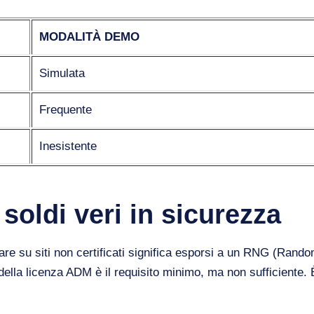
MODALITÀ DEMO
Simulata
Frequente
Inesistente
soldi veri in sicurezza
re su siti non certificati significa esporsi a un RNG (Rando
 della licenza ADM è il requisito minimo, ma non sufficiente.