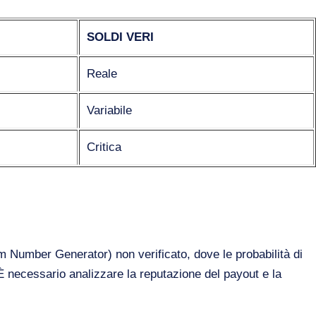
SOLDI VERI
Reale
Variabile
Critica
m Number Generator) non verificato, dove le probabilità di
 È necessario analizzare la reputazione del payout e la