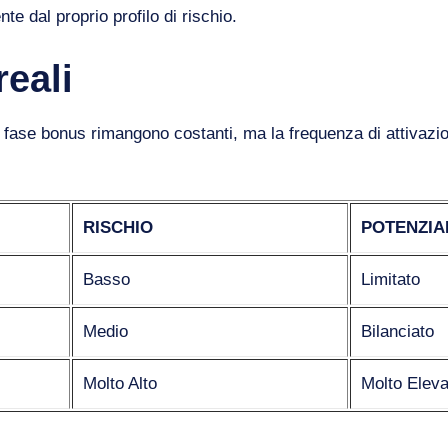
e dal proprio profilo di rischio.
reali
e la fase bonus rimangono costanti, ma la frequenza di attiva
RISCHIO
POTENZIA
Basso
Limitato
Medio
Bilanciato
Molto Alto
Molto Eleva