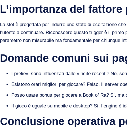
L’importanza del fattore
La slot è progettata per indurre uno stato di eccitazione che
l’utente a continuare. Riconoscere questo trigger è il primo pa
parametro non misurabile ma fondamentale per chiunque int
Domande comuni sui pa
I prelievi sono influenzati dalle vincite recenti? No, so
Esistono orari migliori per giocare? Falso, il server op
Posso usare bonus per giocare a Book of Ra? Sì, ma c
Il gioco è uguale su mobile e desktop? Sì, l’engine è id
Conclusione operativa pe