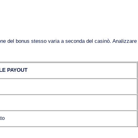
zione del bonus stesso varia a seconda del casinò. Analizzare
LE PAYOUT
to