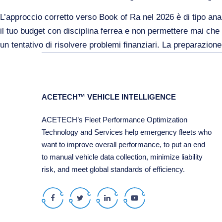
L’approccio corretto verso Book of Ra nel 2026 è di tipo anal
il tuo budget con disciplina ferrea e non permettere mai che 
un tentativo di risolvere problemi finanziari. La preparazion
ACETECH™ VEHICLE INTELLIGENCE
ACETECH’s Fleet Performance Optimization
Technology and Services help emergency fleets who
want to improve overall performance, to put an end
to manual vehicle data collection, minimize liability
risk, and meet global standards of efficiency.
Facebook
Twitter
LinkedIn
Youtube