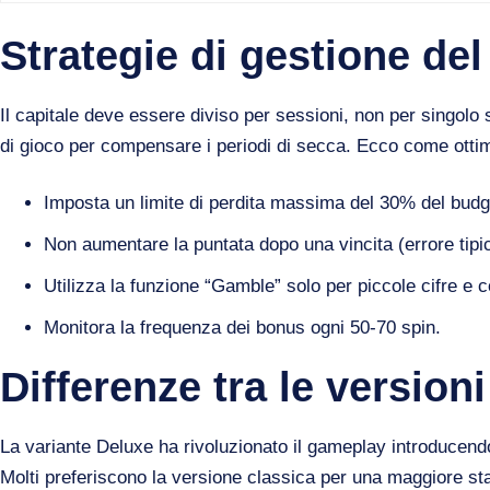
Strategie di gestione del
Il capitale deve essere diviso per sessioni, non per singolo 
di gioco per compensare i periodi di secca. Ecco come otti
Imposta un limite di perdita massima del 30% del budge
Non aumentare la puntata dopo una vincita (errore tipi
Utilizza la funzione “Gamble” solo per piccole cifre e
Monitora la frequenza dei bonus ogni 50-70 spin.
Differenze tra le version
La variante Deluxe ha rivoluzionato il gameplay introducend
Molti preferiscono la versione classica per una maggiore stabi