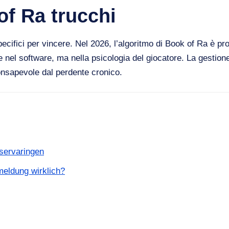
of Ra trucchi
cifici per vincere. Nel 2026, l’algoritmo di Book of Ra è pro
e nel software, ma nella psicologia del giocatore. La gestione
consapevole dal perdente cronico.
servaringen
meldung wirklich?