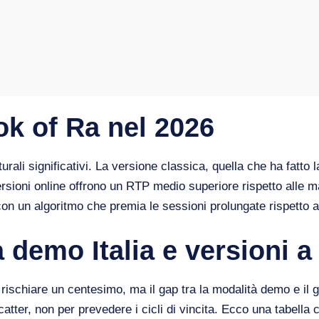
ok of Ra nel 2026
li significativi. La versione classica, quella che ha fatto la 
e versioni online offrono un RTP medio superiore rispetto alle
con un algoritmo che premia le sessioni prolungate rispetto ai
 demo Italia e versioni 
ischiare un centesimo, ma il gap tra la modalità demo e il g
ter, non per prevedere i cicli di vincita. Ecco una tabella c