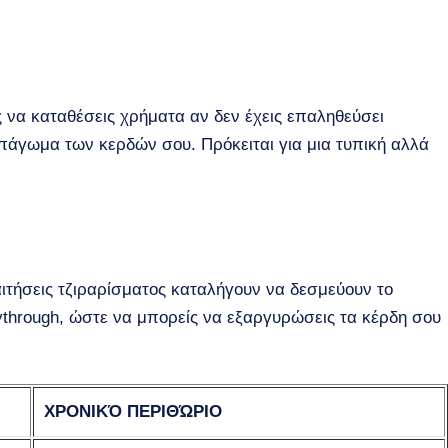
 να καταθέσεις χρήματα αν δεν έχεις επαληθεύσει
πάγωμα των κερδών σου. Πρόκειται για μια τυπική αλλά
παιτήσεις τζιραρίσματος καταλήγουν να δεσμεύουν το
laythrough, ώστε να μπορείς να εξαργυρώσεις τα κέρδη σου
ΧΡΟΝΙΚΌ ΠΕΡΙΘΏΡΙΟ