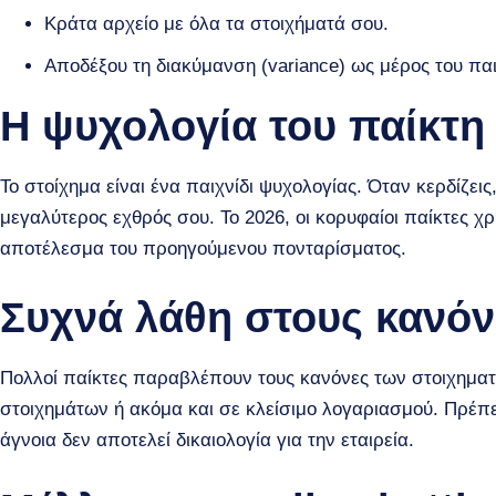
Κράτα αρχείο με όλα τα στοιχήματά σου.
Αποδέξου τη διακύμανση (variance) ως μέρος του παι
Η ψυχολογία του παίκτη
Το στοίχημα είναι ένα παιχνίδι ψυχολογίας. Όταν κερδίζεις,
μεγαλύτερος εχθρός σου. Το 2026, οι κορυφαίοι παίκτες 
αποτέλεσμα του προηγούμενου πονταρίσματος.
Συχνά λάθη στους κανόν
Πολλοί παίκτες παραβλέπουν τους κανόνες των στοιχηματ
στοιχημάτων ή ακόμα και σε κλείσιμο λογαριασμού. Πρέπει
άγνοια δεν αποτελεί δικαιολογία για την εταιρεία.