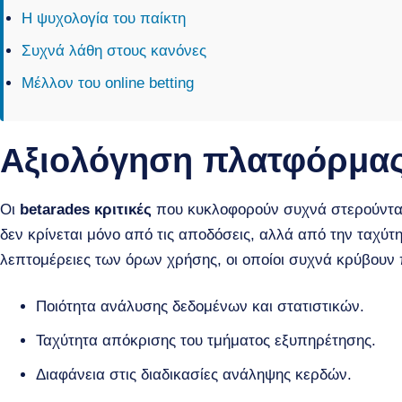
Η ψυχολογία του παίκτη
Συχνά λάθη στους κανόνες
Μέλλον του online betting
Αξιολόγηση πλατφόρμας 
Οι
betarades κριτικές
που κυκλοφορούν συχνά στερούνται α
δεν κρίνεται μόνο από τις αποδόσεις, αλλά από την ταχύτ
λεπτομέρειες των όρων χρήσης, οι οποίοι συχνά κρύβουν 
Ποιότητα ανάλυσης δεδομένων και στατιστικών.
Ταχύτητα απόκρισης του τμήματος εξυπηρέτησης.
Διαφάνεια στις διαδικασίες ανάληψης κερδών.