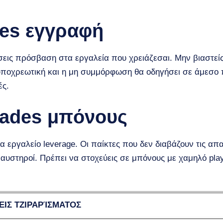
des εγγραφή
σεις πρόσβαση στα εργαλεία που χρειάζεσαι. Μην βιαστείς
υποχρεωτική και η μη συμμόρφωση θα οδηγήσει σε άμεσο 
ές.
rades μπόνους
να εργαλείο leverage. Οι παίκτες που δεν διαβάζουν τις α
πιο αυστηροί. Πρέπει να στοχεύεις σε μπόνους με χαμηλό p
ΕΙΣ ΤΖΙΡΑΡΊΣΜΑΤΟΣ