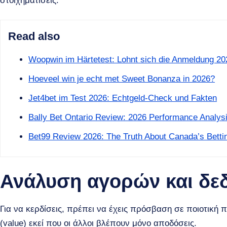
στοιχηματίσεις.
Read also
Woopwin im Härtetest: Lohnt sich die Anmeldung 20
Hoeveel win je echt met Sweet Bonanza in 2026?
Jet4bet im Test 2026: Echtgeld-Check und Fakten
Bally Bet Ontario Review: 2026 Performance Analys
Bet99 Review 2026: The Truth About Canada’s Betti
Ανάλυση αγορών και δε
Για να κερδίσεις, πρέπει να έχεις πρόσβαση σε ποιοτική 
(value) εκεί που οι άλλοι βλέπουν μόνο αποδόσεις.