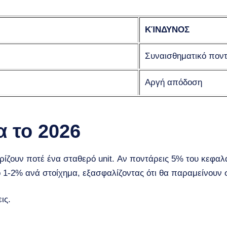
ΚΊΝΔΥΝΟΣ
Συναισθηματικό πον
Αργή απόδοση
α το 2026
ορίζουν ποτέ ένα σταθερό unit. Αν ποντάρεις 5% του κεφαλ
 1-2% ανά στοίχημα, εξασφαλίζοντας ότι θα παραμείνουν σ
ις.