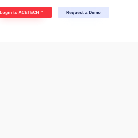
 δεδομένα που προσφέρει το
betarades
. Αν νομίζεις ότι η
Login to ACETECH™
Request a Demo
2026, η διαφορά ανάμεσα στον επαγγελματία και τον
α. Μπορείς να επισκεφθείς το
betarades-gr.com
για να δεις