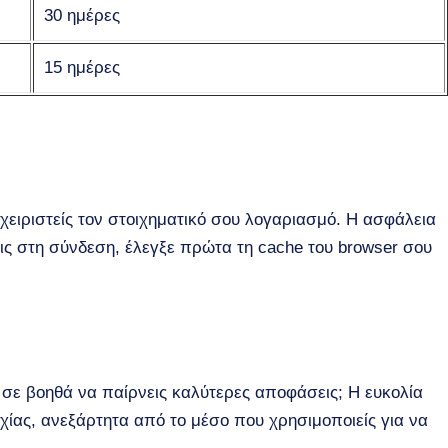
30 ημέρες
15 ημέρες
χειριστείς τον στοιχηματικό σου λογαριασμό. Η ασφάλεια
ις στη σύνδεση, έλεγξε πρώτα τη cache του browser σου
 σε βοηθά να παίρνεις καλύτερες αποφάσεις; Η ευκολία
χίας, ανεξάρτητα από το μέσο που χρησιμοποιείς για να