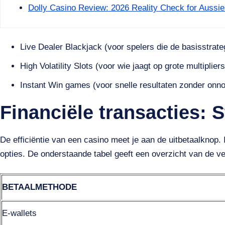
Dolly Casino Review: 2026 Reality Check for Aussi
Live Dealer Blackjack (voor spelers die de basisstrate
High Volatility Slots (voor wie jaagt op grote multipliers
Instant Win games (voor snelle resultaten zonder onno
Financiële transacties:
De efficiëntie van een casino meet je aan de uitbetaalknop
opties. De onderstaande tabel geeft een overzicht van de ve
BETAALMETHODE
E-wallets