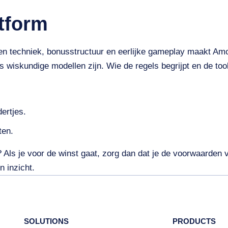
atform
sen techniek, bonusstructuur en eerlijke gameplay maakt Amo
 wiskundige modellen zijn. Wie de regels begrijpt en de tool
ertjes.
ten.
t? Als je voor de winst gaat, zorg dan dat je de voorwaarden
n inzicht.
SOLUTIONS
PRODUCTS