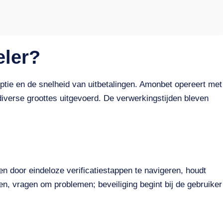
eler?
ryptie en de snelheid van uitbetalingen. Amonbet opereert met
diverse groottes uitgevoerd. De verwerkingstijden bleven
gen door eindeloze verificatiestappen te navigeren, houdt
en, vragen om problemen; beveiliging begint bij de gebruiker