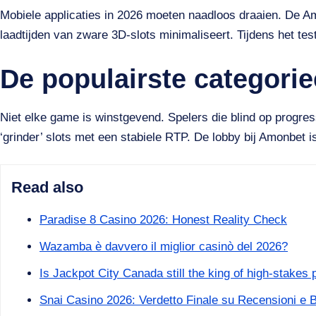
Mobiele applicaties in 2026 moeten naadloos draaien. De Am
laadtijden van zware 3D-slots minimaliseert. Tijdens het tes
De populairste categori
Niet elke game is winstgevend. Spelers die blind op progres
‘grinder’ slots met een stabiele RTP. De lobby bij Amonbet
Read also
Paradise 8 Casino 2026: Honest Reality Check
Wazamba è davvero il miglior casinò del 2026?
Is Jackpot City Canada still the king of high-stakes 
Snai Casino 2026: Verdetto Finale su Recensioni e 