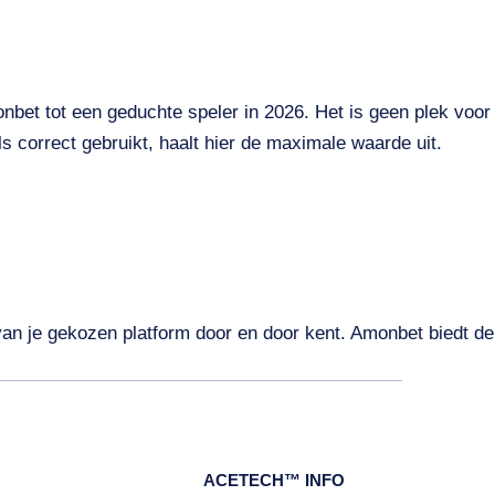
nbet tot een geduchte speler in 2026. Het is geen plek voor
s correct gebruikt, haalt hier de maximale waarde uit.
 van je gekozen platform door en door kent. Amonbet biedt de
ACETECH™ INFO