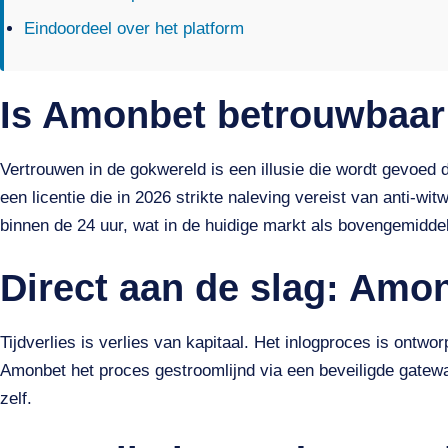
Eindoordeel over het platform
Is Amonbet betrouwbaar
Vertrouwen in de gokwereld is een illusie die wordt gevoed d
een licentie die in 2026 strikte naleving vereist van anti-
binnen de 24 uur, wat in de huidige markt als bovengemidd
Direct aan de slag: Amo
Tijdverlies is verlies van kapitaal. Het inlogproces is ontw
Amonbet het proces gestroomlijnd via een beveiligde gateway
zelf.