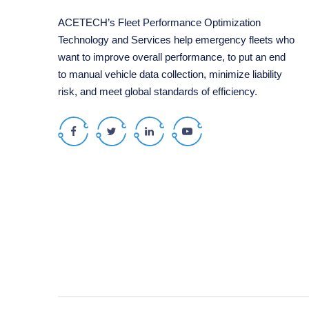
ACETECH’s Fleet Performance Optimization
Technology and Services help emergency fleets who
want to improve overall performance, to put an end
to manual vehicle data collection, minimize liability
risk, and meet global standards of efficiency.
Facebook
Twitter
LinkedIn
Youtube