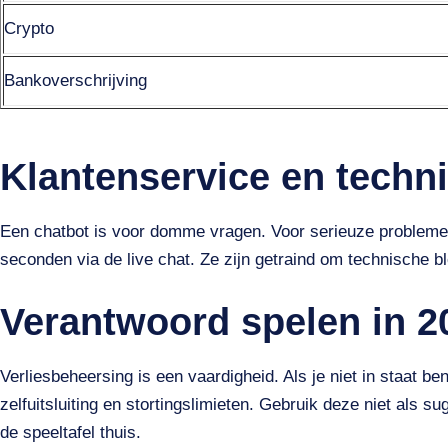
Crypto
Bankoverschrijving
Klantenservice en techn
Een chatbot is voor domme vragen. Voor serieuze problemen
seconden via de live chat. Ze zijn getraind om technische bl
Verantwoord spelen in 2
Verliesbeheersing is een vaardigheid. Als je niet in staat ben
zelfuitsluiting en stortingslimieten. Gebruik deze niet als s
de speeltafel thuis.