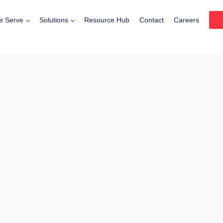
e verslaan. De meeste spelers storten blind geld in een acco
 Serve
Solutions
Resource Hub
Contact
Careers
 maanden intensief testen van de
https://amonbet12.com
inte
wie de wiskunde achter de slots begrijpt.