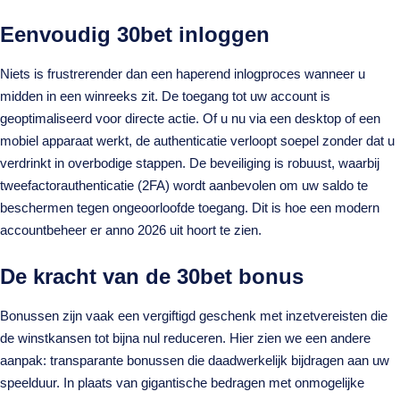
Eenvoudig 30bet inloggen
Niets is frustrerender dan een haperend inlogproces wanneer u
midden in een winreeks zit. De toegang tot uw account is
geoptimaliseerd voor directe actie. Of u nu via een desktop of een
mobiel apparaat werkt, de authenticatie verloopt soepel zonder dat u
verdrinkt in overbodige stappen. De beveiliging is robuust, waarbij
tweefactorauthenticatie (2FA) wordt aanbevolen om uw saldo te
beschermen tegen ongeoorloofde toegang. Dit is hoe een modern
accountbeheer er anno 2026 uit hoort te zien.
De kracht van de 30bet bonus
Bonussen zijn vaak een vergiftigd geschenk met inzetvereisten die
de winstkansen tot bijna nul reduceren. Hier zien we een andere
aanpak: transparante bonussen die daadwerkelijk bijdragen aan uw
speelduur. In plaats van gigantische bedragen met onmogelijke