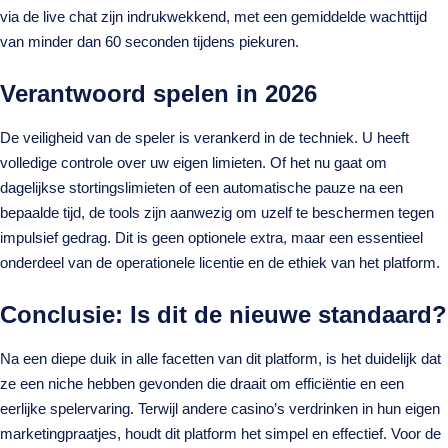
via de live chat zijn indrukwekkend, met een gemiddelde wachttijd
van minder dan 60 seconden tijdens piekuren.
Verantwoord spelen in 2026
De veiligheid van de speler is verankerd in de techniek. U heeft
volledige controle over uw eigen limieten. Of het nu gaat om
dagelijkse stortingslimieten of een automatische pauze na een
bepaalde tijd, de tools zijn aanwezig om uzelf te beschermen tegen
impulsief gedrag. Dit is geen optionele extra, maar een essentieel
onderdeel van de operationele licentie en de ethiek van het platform.
Conclusie: Is dit de nieuwe standaard?
Na een diepe duik in alle facetten van dit platform, is het duidelijk dat
ze een niche hebben gevonden die draait om efficiëntie en een
eerlijke spelervaring. Terwijl andere casino’s verdrinken in hun eigen
marketingpraatjes, houdt dit platform het simpel en effectief. Voor de