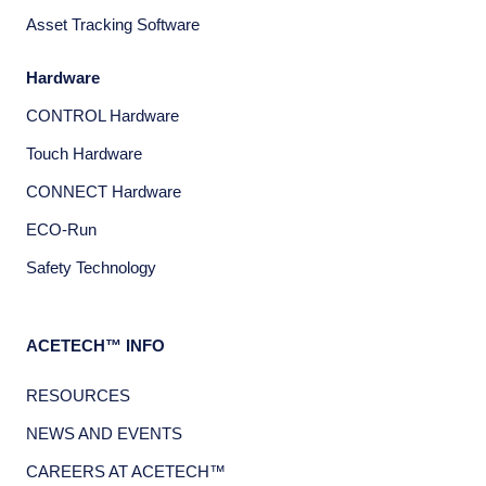
Asset Tracking Software
Hardware
CONTROL Hardware
Touch Hardware
CONNECT Hardware
ECO-Run
Safety Technology
ACETECH™ INFO
RESOURCES
NEWS AND EVENTS
CAREERS AT ACETECH™