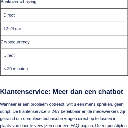
Bankoverschrijving
Direct
12-24 uur
Cryptocurrency
Direct
< 30 minuten
Klantenservice: Meer dan een chatbot
Wanneer er een probleem optreedt, wilt u een mens spreken, geen
script. De klantenservice is 24/7 bereikbaar en de medewerkers zijn
getraind om complexe technische vragen direct op te lossen in
plaats van door te verwijzen naar een FAQ-pagina. De responstijden